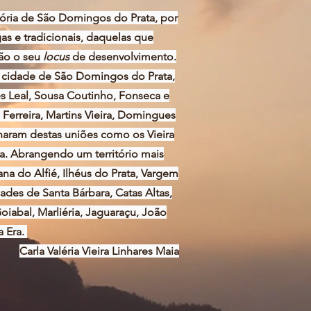
tória de São Domingos do Prata, por
as e tradicionais, daquelas que
ião o seu
locus
de desenvolvimento.
na cidade de São Domingos do Prata,
 Leal, Sousa Coutinho, Fonseca e
s Ferreira, Martins Vieira, Domingues
naram destas uniões como os Vieira
a. Abrangendo um território mais
na do Alfié, Ilhéus do Prata, Vargem
dades de Santa Bárbara, Catas Altas,
oiabal, Marliéria, Jaguaraçu, João
 Era.
Carla Valéria Vieira Linhares Maia