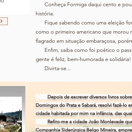
Conheça Formiga daqui cento e poucos
história.
Fique sabendo como uma eleição form
como o primeiro americano que morou n
flagrado em situação embaraçosa, porém
Enfim, saiba como foi poético o passa
gente é feliz, bem-humorada e solidária
Divirta-se...
Depois de escrever diversos livros sobre a
Domingos do Prata e Sabará, resolvi fazê-lo
cidade habitada por mim na infância, das qu
Refiro-me a cidade João Monlevade que c
Companhia Siderúrgica Belgo Mineira, empres