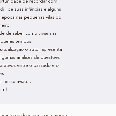
ortunidade de recordar com
i” de suas infâncias e alguns
 época nas pequenas vilas do
neiro.
de de saber como viviam as
aqueles tempos.
xtualização o autor apresenta
 algumas análises de questões
parativos entre o passado e o
e.
 nesse avião...
gem!
 durante os doze anos que morou