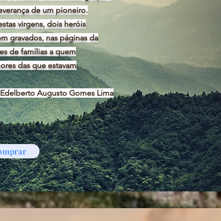
verança de um pioneiro.
as virgens, dois heróis
em gravados, nas páginas da
res de famílias a quem
ores das que estavam
Edelberto Augusto Gomes Lima
omprar