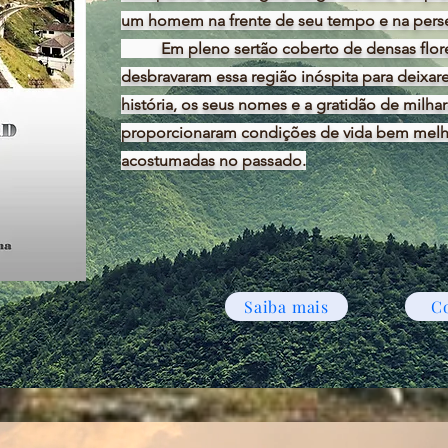
um homem na frente de seu tempo e na perse
Em pleno sertão coberto de densas florest
desbravaram essa região inóspita para deixar
história, os seus nomes e a gratidão de milha
proporcionaram condições de vida bem melh
acostumadas no passado.
Saiba mais
C