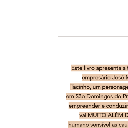
Este livro apresenta a 
empresário José 
Tacinho, um personag
em São Domingos do Pra
empreender e conduzir 
vai MUITO ALÉM
humano sensível as cau