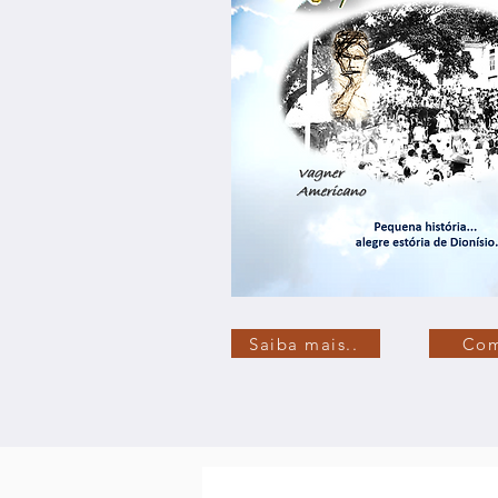
Saiba mais..
Com