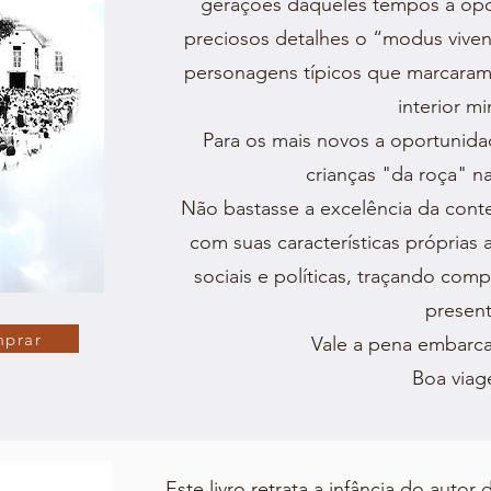
gerações daqueles tempos a op
preciosos detalhes o “modus vivend
personagens típicos que marcaram
interior mi
Para os mais novos a oportunida
crianças "da roça" n
Não bastasse a excelência da conte
com suas características próprias
sociais e políticas, traçando com
present
prar
Vale a pena embarcar
Boa via
Este livro retrata a infância do autor